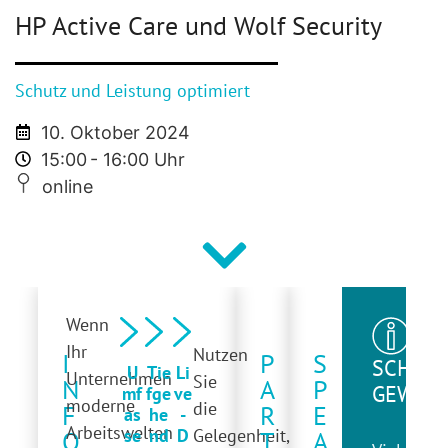
HP Active Care und Wolf Security
Schutz und Leistung optimiert
10. Oktober 2024
15:00
- 16:00 Uhr
online
Wenn
Ihr
Nutzen
I
P
S
SCHON
U
Tie
Li
Unternehmen
Sie
N
A
P
GEWUS
mf
fge
ve
moderne
die
F
R
E
as
he
-
Arbeitswelten
se
nd
D
Gelegenheit,
O
T
A