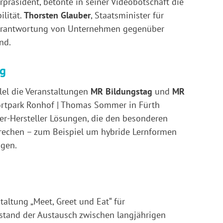
erpräsident, betonte in seiner Videobotschaft die
ilität.
Thorsten Glauber
, Staatsminister für
 Verantwortung von Unternehmen gegenüber
nd.
ag
el die Veranstaltungen
MR Bildungstag
und
MR
Sportpark Ronhof | Thomas Sommer in Fürth
er-Hersteller Lösungen, die den besonderen
prechen – zum Beispiel um hybride Lernformen
ngen.
altung „Meet, Greet und Eat“ für
stand der Austausch zwischen langjährigen