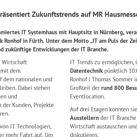
räsentiert Zukunftstrends auf MR Hausmess
miertes IT Systemhaus mit Hauptsitz in Nürnberg, ver
 Ronhof in Fürth. Unter dem Motto „IT am Puls der Zei
d zukünftige Entwicklungen der IT Branche.
 Wirtschaft
IT Trends zu ermöglichen,
 mit dem
Datentechnik
pünktlich 10:
f dem nationalen und
Ronhof | Thomas Sommer in
leiben. Dabei stehen
Großteil der
rund 800 Bes
sen und
Eventlocation.
 der Kunden, Projekte
Auf drei Etagen konnten si
ren.
Ausstellern
der IT Branche 
on IT Technologien,
Wirtschaft austauschen und
er mehr Fahrt auf. Um
diskutieren.