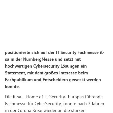
MR Team
28. Oktober 2022
MR @it-sa 2022
MR Datentechnik präsentiert die MR Secure World
Nürnberg, 28.10.2022: Die MR Datentechnik
positionierte sich auf der IT Security Fachmesse it-
sa in der NürnbergMesse und setzt mit
hochwertigen Cybersecurity Lösungen ein
Statement, mit dem großes Interesse beim
Fachpublikum und Entscheidern geweckt werden
konnte.
Die it-sa – Home of IT Security, Europas führende
Fachmesse für CyberSecurity, konnte nach 2 Jahren
in der Corona Krise wieder an die starken