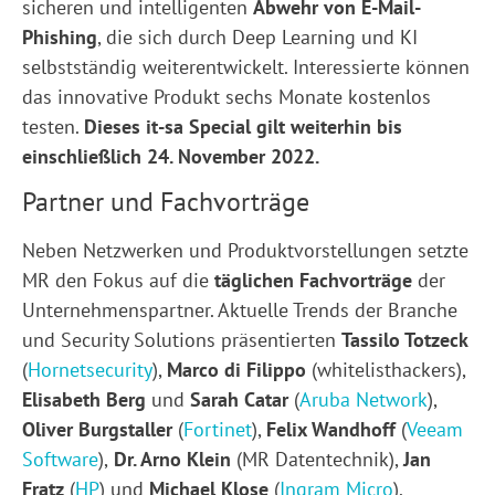
sicheren und intelligenten
Abwehr von E-Mail-
Phishing
, die sich durch Deep Learning und KI
selbstständig weiterentwickelt. Interessierte können
das innovative Produkt sechs Monate kostenlos
testen.
Dieses it-sa Special gilt weiterhin bis
einschließlich 24. November 2022.
Partner und Fachvorträge
Neben Netzwerken und Produktvorstellungen setzte
MR den Fokus auf die
täglichen Fachvorträge
der
Unternehmenspartner. Aktuelle Trends der Branche
und Security Solutions präsentierten
Tassilo Totzeck
(
Hornetsecurity
),
Marco di Filippo
(whitelisthackers),
Elisabeth Berg
und
Sarah Catar
(
Aruba Network
),
Oliver Burgstaller
(
Fortinet
),
Felix Wandhoff
(
Veeam
Software
),
Dr. Arno Klein
(MR Datentechnik),
Jan
Fratz
(
HP
) und
Michael Klose
(
Ingram Micro
).