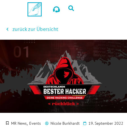
zurück zur Übersicht
,
MR News
Events
Nicole Burkhardt
19. September 2022